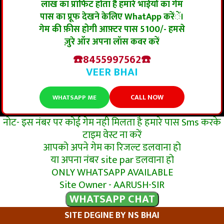
लाख का प्रॉफिट होता है हमारे भाईयों का गेम
पास का प्रूफ देखने केलिए WhatApp करेंें।
गेम की फ़ीस होगी आफ़्टर पास 5100/- हमसे
ज़ुरे ऑर अपना लॉस कवर करें
☎️8455997562☎️
VEER BHAI
CALL NOW
WHATSAPP ME
नोट- इस नंबर पर कोई गेम नही मिलता है हमारे पास Sms करके
टाइम वेस्ट ना करें
आपको अपने गेम का रिजल्ट डलवाना हो
या अपना नंबर site par डलवाना हो
ONLY WHATSAPP AVAILABLE
Site Owner - AARUSH-SIR
WHATSAPP CHAT
SITE DEGINE BY NS BHAI