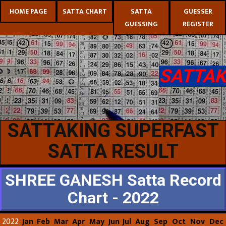
HOME PAGE
SATTA CHART
SATTA
GUESSER
GUESSING
REGISTER
SATTAK
SATTAKING SUPERFAST
SATTA RESULT
SHREE GANESH Satta Record
Chart - 2022
2022
Jan
Feb
Mar
Apr
May
Jun
Jul
Aug
Sep
Oct
Nov
Dec