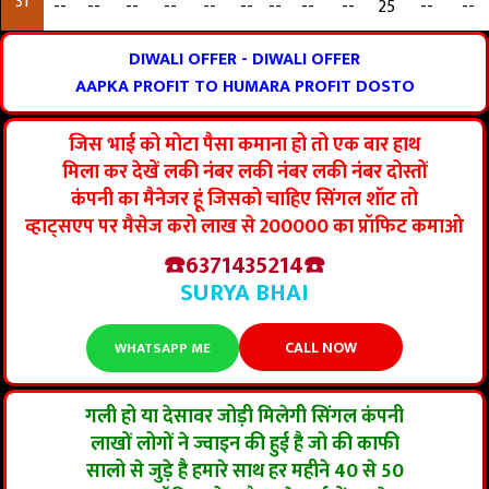
31
--
--
--
--
--
--
--
--
--
25
--
--
DIWALI OFFER - DIWALI OFFER
AAPKA PROFIT TO HUMARA PROFIT DOSTO
जिस भाई को मोटा पैसा कमाना हो तो एक बार हाथ
मिला कर देखें लकी नंबर लकी नंबर लकी नंबर दोस्तों
कंपनी का मैनेजर हूं जिसको चाहिए सिंगल शॉट तो
व्हाट्सएप पर मैसेज करो लाख से 200000 का प्रॉफिट कमाओ
☎️6371435214☎️
SURYA BHAI
CALL NOW
WHATSAPP ME
गली हो या देसावर जोड़ी मिलेगी सिंगल कंपनी
लाखों लोगों ने ज्वाइन की हुई है जो की काफी
सालो से जुड़े है हमारे साथ हर महीने 40 से 50